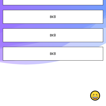
BK8
BK8
BK8