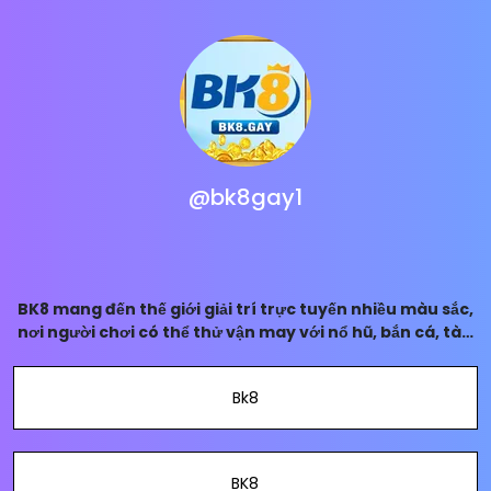
@bk8gay1
BK8 mang đến thế giới giải trí trực tuyến nhiều màu sắc,
nơi người chơi có thể thử vận may với nổ hũ, bắn cá, tài
xỉu, slot game và các mini game thú vị khác. Giao diện
được thiết kế trực quan,
Bk8
BK8