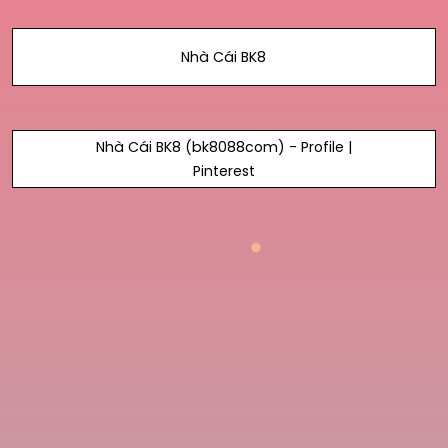
Nhà Cái BK8
Nhà Cái BK8 (bk8088com) - Profile |
Pinterest