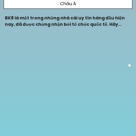
Châu Á
BK8 là một trong những nhà cái uy tín hàng đầu hiện
nay, đã được chứng nhận bởi tổ chức quốc tế. Hãy
tham gia cùng chúng tôi để cá cược không giới hạn!
Email: bk8088.com@gmail.com Hotline: 0943616450