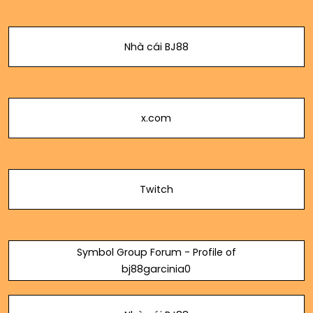
Nhà cái BJ88
x.com
Twitch
Symbol Group Forum - Profile of
bj88garcinia0