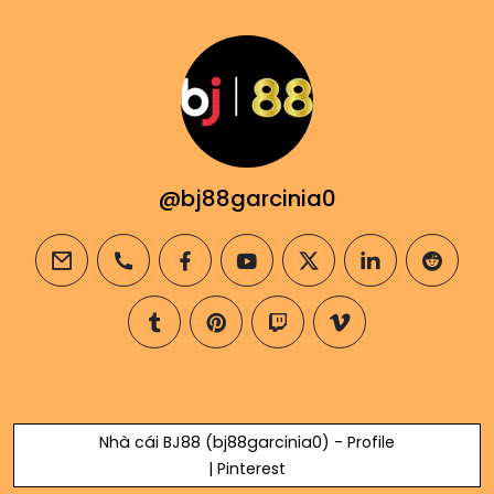
@bj88garcinia0
email
phone
facebook
youtube
twitter
linkedin
reddit
tumblr
pinterest
twitch
vimeo
Nhà cái BJ88 (bj88garcinia0) - Profile
| Pinterest