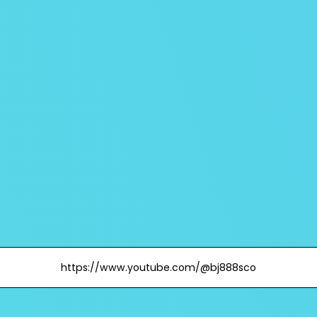
https://www.youtube.com/@bj888sco