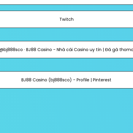
Twitch
@bj888sco · BJ88 Casino - Nhà cái Casino uy tín | Đá gà thom
BJ88 Casino (bj888sco) - Profile | Pinterest