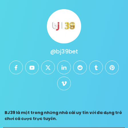
@bj39bet
facebook
youtube
twitter
linkedin
reddit
tumblr
pintere
vimeo
BJ39 là một trong những nhà cái uy tín với đa dạng trò
chơi cá cược trực tuyến.