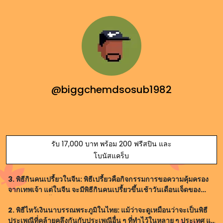
@biggchemdsosub1982
รับ 17,000 บาท พร้อม 200 ฟรีสปิน และ
โบนัสแคร็บ
3. พิธีกินคนเปรี้ยวในจีน: พิธีเปรี้ยวคือกิจกรรมการขอความคุ้มครอง
จากเทพเจ้า แต่ในจีน จะมีพิธีกินคนเปรี้ยวขึ้นเช้าวันเดือนเจ็ดของ
เดือนเสาร์ เปรี้ยวคือถามพระเจ้าให้คุ้มครองและปกป้องจากความ
2. พิธีไหว้เงินนาบรรณพระภูมิในไทย: แม้ว่าจะดูเหมือนว่าจะเป็นพิธี
อันตรายต่าง ๆ แ
ประเพณีที่คล้ายคลึงกันกับประเพณีอื่น ๆ ที่ทำไว้ในหลาย ๆ ประเทศ แต่