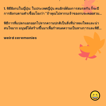
เราเป็นผู้ตามหาสิ่งใหม่ ๆ หรือกิจกรรมที่น่าสนใจ โดยสถานที่หนึ่งที่น่า
1. พิธีฝังกบในญี่ปุ่น: ในประเทศญี่ปุ่น คนยักษ์ต้องการสมรสกัน ก็จะมี
ส
การฝังกบตามคำเชื่อมโยงว่า "ถ้าคุณไม่หากบเจ้าของกบจะคอยสวม
กีฬาจนกว่าจะมีเหตุให้หากบ" ซึ่งกบจะถูกฝังและเผาไปเพื่อเสริมสร้าง
พิธีการที่แปลกแยกออกไปจากความปกติเป็นสิ่งที่น่าหลงใหลและน่า
ความเชื่อว่า
สนใจมาก มนุษย์ได้สร้างขึ้นมาเพื่อกำหนดความเป็นทางการและพิธี
สำหรับเหตุการณ์ต่าง ๆ ในชีวิตประจำวัน อาจเป็นความเชื่อทาง
weird ceremonies
ศาสนาหรือที่เกี่ยวข้องกับ