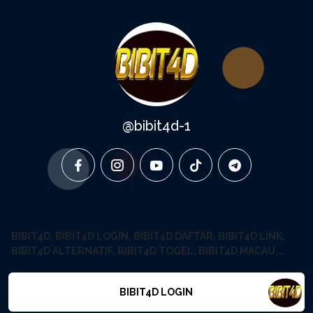
@bibit4d-1
facebook
instagram
youtube
tiktok
telegram
BIBIT4D, BIBIT4D LOGIN, BIBIT4D DAFTAR, BIBIT4D LINK,
BIBIT4D ALTERNATIF, BIBIT4D TOGEL, BIBIT4D MACAU,
BIBIT4D AKSES, BIBIT4D CHAT, BIBIT4D PREDIKSI, BIBIT4D
RESULT, BIBIT4D LOTTO
BIBIT4D LOGIN