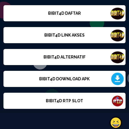
BIBIT4D DAFTAR
BIBIT4D LINK AKSES
BIBIT4D ALTERNATIF
BIBIT4D DOWNLOAD APK
BIBIT4D RTP SLOT