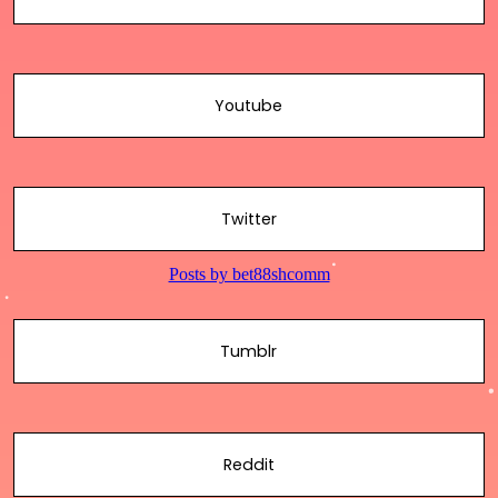
Youtube
Twitter
Tumblr
Reddit