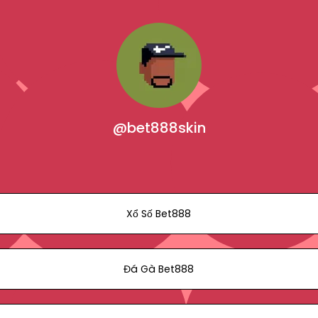
@bet888skin
Xổ Số Bet888
Đá Gà Bet888