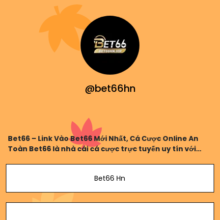
@bet66hn
Bet66 – Link Vào Bet66 Mới Nhất, Cá Cược Online An
Toàn Bet66 là nhà cái cá cược trực tuyến uy tín với
nhiều trò chơi hấp dẫn như thể thao, casino, slot game
và bắn cá. Tham gia Bet66 ngay hôm nay để
Bet66 Hn