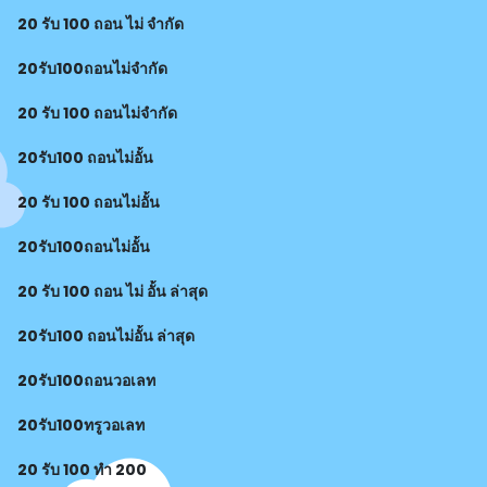
20 รับ 100 ถอน ไม่ จำกัด
20รับ100ถอนไม่จํากัด
20 รับ 100 ถอนไม่จำกัด
20รับ100 ถอนไม่อั้น
20 รับ 100 ถอนไม่อั้น
20รับ100ถอนไม่อั้น
20 รับ 100 ถอน ไม่ อั้น ล่าสุด
20รับ100 ถอนไม่อั้น ล่าสุด
20รับ100ถอนวอเลท
20รับ100ทรูวอเลท
20 รับ 100 ทํา 200