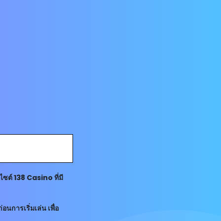
ไซต์ 138 Casino ที่มี
นการเริ่มเล่น เพื่อ