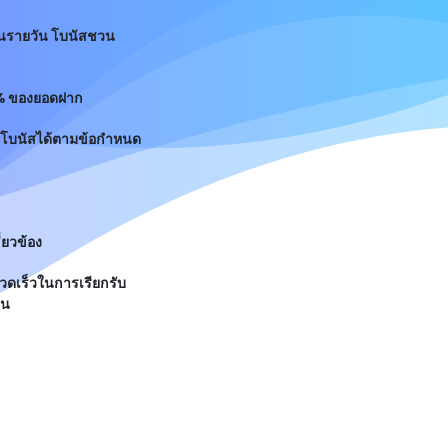
ินรายวัน โบนัสชวน
00% ของยอดฝาก
รับโบนัสได้ตามข้อกำหนด
่ยวข้อง
รวดเร็วในการเรียกรับ
บน