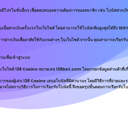
งมีโปรโมชั่นอื่นๆ เพื่อตอบสนองความต้องการของสมาชิก เช่น โบนัสฝากเง
ับเมื่อฝากเงินครั้งแรกในเว็บไซต์ โดยสามารถใช้โบนัสเพิ่มสูงสุดได้ถึง 1
การฝากเงินเพื่ออาศัยใช้กับเกมต่างๆ ในเว็บไซต์ จากนั้น คุณสามารถเรียก
งานเพื่อเข้าสู่ระบบ
เว็บไซต์ 138 Casino หมายเลข 138bet.com โดยกรอกข้อมูลส่วนตัวที่เกี
ารของผู้เล่น 138 Casino เสนอโบนัสที่มีค่านานๆ โดยมีวิธีการที่ง่ายและ
อาจไม่ทราบวิธีการในการเรียกรับโบนัสนี้ จึงขอสรุปขั้นตอนการเรียกรับโ