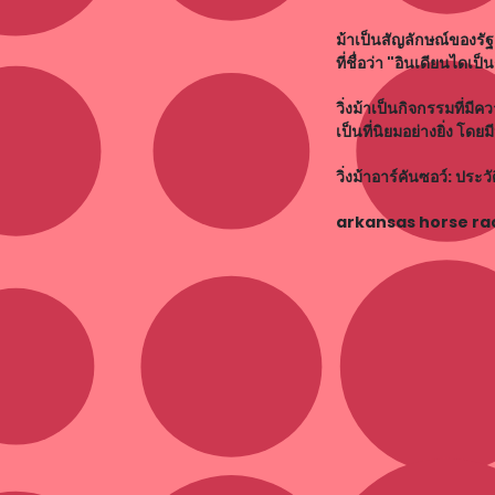
ม้าเป็นสัญลักษณ์ของรัฐ
ที่ชื่อว่า "อินเดียนไดเป
วิ่งม้าเป็นกิจกรรมที่ม
เป็นที่นิยมอย่างยิ่ง โ
วิ่งม้าอาร์คันซอว์: ประว
arkansas horse ra