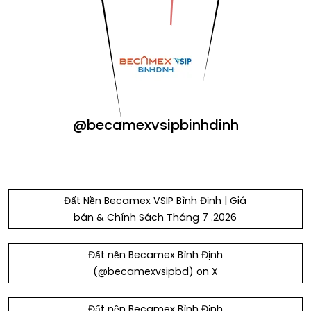
@becamexvsipbinhdinh
Đất Nền Becamex VSIP Bình Định | Giá
bán & Chính Sách Tháng 7 .2026
Đất nền Becamex Bình Định
(@becamexvsipbd) on X
Đất nền Becamex Bình Định