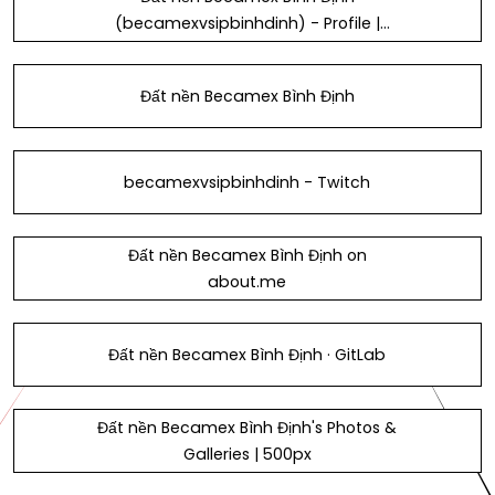
(becamexvsipbinhdinh) - Profile |
Pinterest
Đất nền Becamex Bình Định
becamexvsipbinhdinh - Twitch
Đất nền Becamex Bình Định on
about.me
Đất nền Becamex Bình Định · GitLab
Đất nền Becamex Bình Định's Photos &
Galleries | 500px