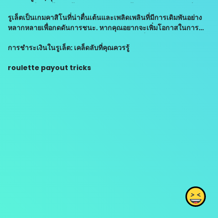
ของช่องที่มากขึ้นเท่านั้น. การเดิมพันแบบนี้อาจมีการชำระเงินที่สูง
รูเล็ตเป็นเกมคาสิโนที่น่าตื่นเต้นและเพลิดเพลินที่มีการเดิมพันอย่าง
แต่โอกาสใ
หลากหลายเพื่อกดดันการชนะ. หากคุณอยากจะเพิ่มโอกาสในการ
ชนะในรูเล็ต, คุณควรทราบเคล็ดลับบางอย่างเกี่ยวกับการชำระเงินใน
การชำระเงินในรูเล็ต: เคล็ดลับที่คุณควรรู้
เกมนี้. ดังนั้น, นี่
roulette payout tricks