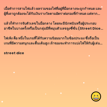
สติสัมปชัญญะในการวางเดิมพันอีกด้วย เพราะหากไม่ระมัดระวังอาจ
เมื่อทำการสามไพ่แล้ว ผลรวมของไพ่ที่อยู่ที่มือกลางจะถูกกำหนด และ
กระทบสถานการณ์ของผู้เล่
ผู้ที่เดาถูกต้องจะได้รับเงินรางวัลตามอัตราต่อรองที่กำหนด แต่หาก
ทายผิดก็จะสูญเสียเงินเดิมพัน
แล้วก็ทำการจับตัวเลขในมือกลาง โดยจะมีนักพนันหรือผู้ประกอบ
อาชีพในบางครั้งหรือเป็นกลุ่มมีที่หมุนตัวเลขจูงซี่ซั่น (Street Dice)
เพื่อสร้างความตื่นเต้นให้กับผู้เข้าร่วมสนุก การหมุนจะถูกนับเฉพาะคู่
ไพ่เพ้ง คือ หนึ่งในเกมที่ได้รับความนิยมมากในช้องประมง ซึ่งถือเป็น
โดยจะมี
เกมที่มีความสนุกและตื่นเต้นสูง เจ้าของจะทำการแบ่งไพ่ให้กับผู้เล่น
และตัวเองทีละ 2 ใบ จากนั้นผู้เล่นจะทำการเดาว่าไพ่ใบที่อยู่ในมือของ
street dice
ตนมี