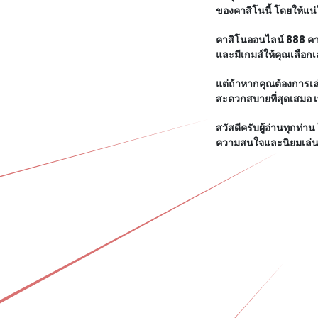
ของคาสิโนนี้ โดยให้แน
คาสิโนออนไลน์ 888 คา
และมีเกมส์ให้คุณเลือกเ
แต่ถ้าหากคุณต้องการเล
สะดวกสบายที่สุดเสมอ เพ
สวัสดีครับผู้อ่านทุกท่
ความสนใจและนิยมเล่นกั