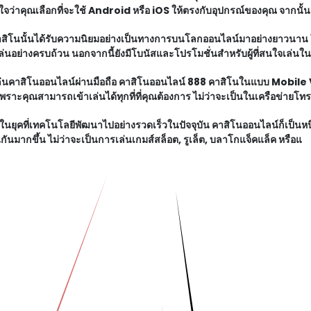
่ใจว่าคุณเลือกที่จะใช้ Android หรือ iOS ให้ตรงกับอุปกรณ์ของคุณ จากนั้
สิโนนั้นได้รับความนิยมอย่างเป็นทางการบนโลกออนไลน์มาอย่างยาวนาน โด
ล่นอย่างครบถ้วน นอกจากนี้ยังมีโบนัสและโปรโมชั่นสำหรับผู้ที่สนใจเล่นใน
่นคาสิโนออนไลน์ผ่านมือถือ คาสิโนออนไลน์ 888 คาสิโนในแบบ Mobile Ve
ราะคุณสามารถเข้าเล่นได้ทุกที่ที่คุณต้องการ ไม่ว่าจะเป็นในเครือข่ายโทร
าน ในยุคที่เทคโนโลยีพัฒนาไปอย่างรวดเร็วในปัจจุบัน คาสิโนออนไลน์ก็เป็นหน
นมากขึ้น ไม่ว่าจะเป็นการเล่นเกมส์สล็อต, รูเล็ต, บลาโกแจ็คแล็ค หรือแ