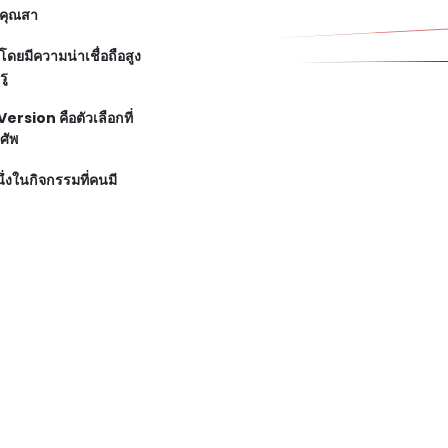
นคุณสา
ยมีความน่าเชื่อถือสูง
รู
rsion คือตัวเลือกที่
ศัพ
ึ่งในกิจกรรมที่คนมี