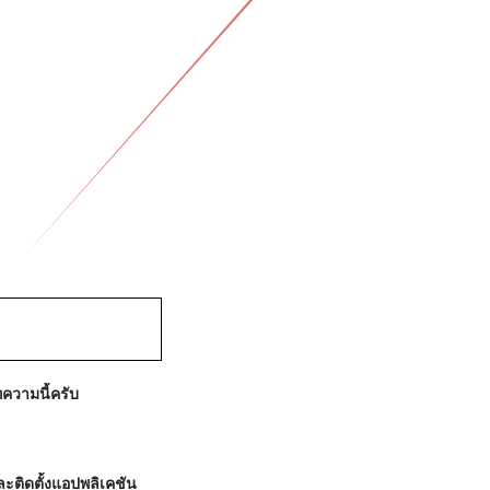
ความนี้ครับ
ะติดตั้งแอปพลิเคชัน