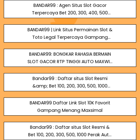
BANDAR99 : Agen Situs Slot Gacor
Terpercaya Bet 200, 300, 400, 500
Perak Pasti Wede Tiap Hari
BANDAR99 | Link Situs Permainan Slot &
Toto Legal Terpercaya Gampang
Maxwin Server Indonesia
BANDAR99: BONGKAR RAHASIA BERMAIN
SLOT GACOR RTP TINGGI AUTO MAXWIN
2026
Bandar99 : Daftar situs Slot Resmi
&amp; Bet 100, 200, 300, 500, 1000
Perak Auto Maxwin
BANDAR99 Daftar Link Slot 10K Favorit
Gampang Menang Maxsimal
Bandar99 : Daftar situs Slot Resmi &
Bet 100, 200, 300, 500, 1000 Perak Auto