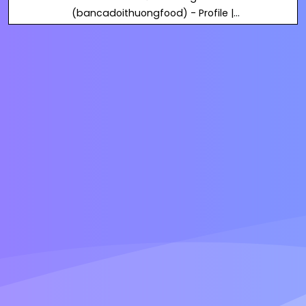
(bancadoithuongfood) - Profile |
Pinterest