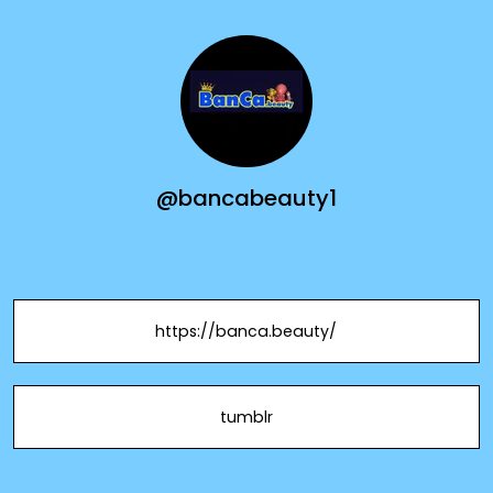
@bancabeauty1
https://banca.beauty/
tumblr