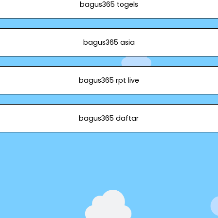
bagus365 togels
bagus365 asia
bagus365 rpt live
bagus365 daftar