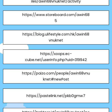
iles/awin68vnuknet/activity
https://www.storeboard.com/awin68
5
https://blog.ulifestyle.com.hk/awin68
vnuknet
https://xoops.ec-
cube.net/userinfo.php?uid=319942
https://paizo.com/people/awin68vnu
knet#newPost
https://pastelink.net/pkb0gmw7