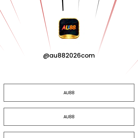
@au882026com
AU88
AU88