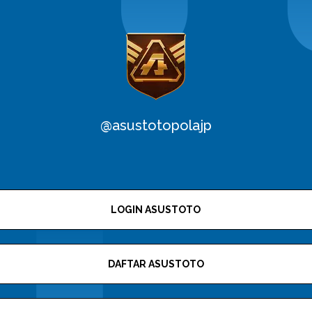
@asustotopolajp
LOGIN ASUSTOTO
DAFTAR ASUSTOTO