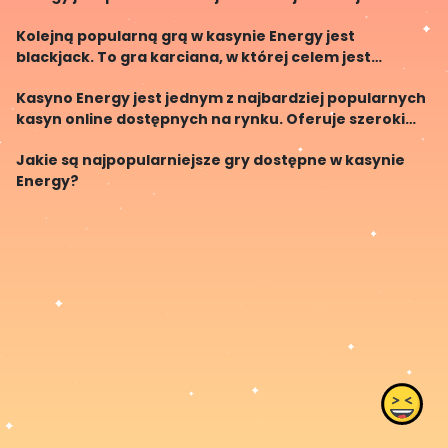
popularnych gier karcianych na świecie. Kasyno
Kolejną popularną grą w kasynie Energy jest
Energy oferuje wiele różnych wariantów pokera, takic
blackjack. To gra karciana, w której celem jest
zdobycie jak najbliżej 21 punktów, ale nie więcej niż to.
Kasyno Energy jest jednym z najbardziej popularnych
Gracze rywalizują z krupierem, starając się pokona
kasyn online dostępnych na rynku. Oferuje szeroki
wybór gier, które przyciągają zarówno nowych
Jakie są najpopularniejsze gry dostępne w kasynie
graczy, jak i doświadczonych miłośników hazardu.
Energy?
Dziś