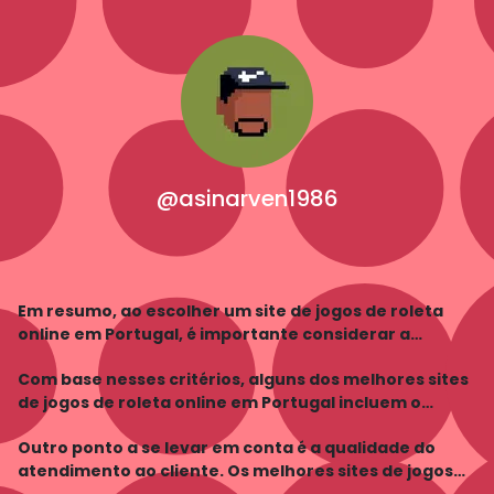
@asinarven1986
Em resumo, ao escolher um site de jogos de roleta
online em Portugal, é importante considerar a
licença, a variedade de jogos, a segurança dos dados,
Com base nesses critérios, alguns dos melhores sites
as opções de pagamento e o atendimento ao cliente.
de jogos de roleta online em Portugal incluem o
Casino Portugal, o Betclic Casino e o ESC Online. Esses
Outro ponto a se levar em conta é a qualidade do
sites atendem a todos os requisitos mencion
atendimento ao cliente. Os melhores sites de jogos