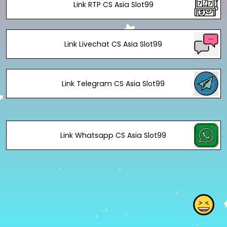
Link RTP CS Asia Slot99
Link Livechat CS Asia Slot99
Link Telegram CS Asia Slot99
Link Whatsapp CS Asia Slot99