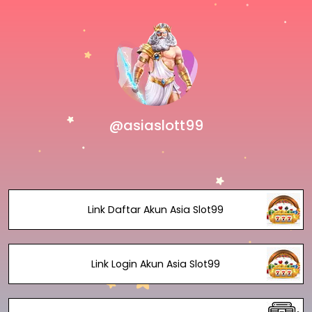
@asiaslott99
Link Daftar Akun Asia Slot99
Link Login Akun Asia Slot99