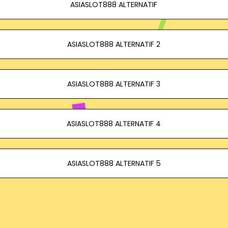
ASIASLOT888 ALTERNATIF
ASIASLOT888 ALTERNATIF 2
ASIASLOT888 ALTERNATIF 3
ASIASLOT888 ALTERNATIF 4
ASIASLOT888 ALTERNATIF 5