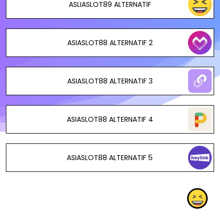
ASLIASLOT89 ALTERNATIF
ASIASLOT88 ALTERNATIF 2
ASIASLOT88 ALTERNATIF 3
ASIASLOT88 ALTERNATIF 4
ASIASLOT88 ALTERNATIF 5