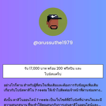
@arussuthe1979
รับ 17,000 บาท พร้อม 200 ฟรีสปิน และ
โบนัสแคร็บ
อย่างไรก็ตาม สำหรับผู้ที่สนใจเพิ่มเติมและต้องการรับข้อมูลเพิ่มเติม
เกี่ยวกับโบนัสคาสิโน 7 reels ให้เข้าไปติดต่อเจ้าหน้าที่ผ่านช่องทางที่
คาสิโนเตรียมไว้ให้หรืออ่านรายละเอียดเพิ่มเติมบนเว็บไซต์ของคาสิ
ดังนั้น คาสิโนออนไลน์ 7 reels เป็นเว็บไซต์ที่มีโบนัสที่น่าสนใจและมี
โนเ
ความสนุกสนาน ที่จะทำให้คุณสนุกกับการเล่นคาสิโนออนไลน์และมี