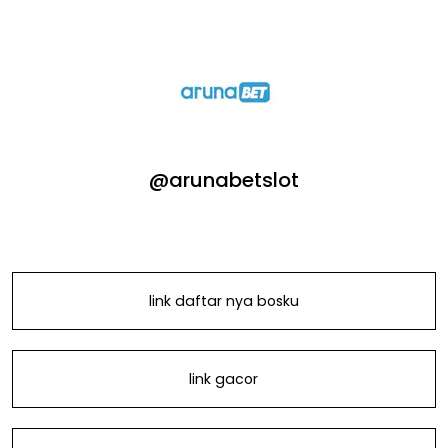
@arunabetslot
link daftar nya bosku
link gacor