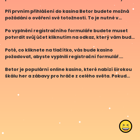
jménem a heslem. Začněte objevovat široký výběr her
Při prvním přihlášení do kasina Betor budete možná
a možností, které Betor nabízí. Pamatujte si
požádáni o ověření své totožnosti. To je nutné v
souladu s pravidly pro online hazardní hry a ochranou
Po vyplnění registračního formuláře budete muset
hráčů. Postupujte podle pokynů a předložte veš
potvrdit svůj účet kliknutím na odkaz, který vám bude
zaslán na váš zadaný email. Po potvrzení vašeho účtu
Poté, co kliknete na tlačítko, vás bude kasino
budete moci přihlásit se ke svému nově vytvo
požadovat, abyste vyplnili registrační formulář.
Vyplňte všechny požadované informace, jako je vaše
Betor je populární online kasino, které nabízí širokou
jméno, příjmení, emailová adresa a heslo. Ujistěte se
škálu her a zábavy pro hráče z celého světa. Pokud
chcete začít hrát v online kasinu Betor, musíte se
nejprve přihlásit a vytvořit si účet. Násle