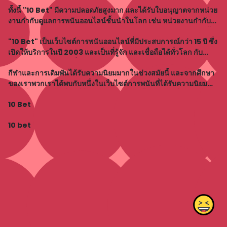
เข้าสู่บัญชีผู้ใช้ของคุณแล้ว คุณสามารถเริ่มเล่นเกมและดำเนินการ
ทั้งนี้ "10 Bet" มีความปลอดภัยสูงมาก และได้รับใบอนุญาตจากหน่วย
พนันได้ทันท
งานกำกับดูแลการพนันออนไลน์ชั้นนำในโลก เช่น หน่วยงานกำกับ
ดูแลการพนันออนไลน์ในยุโรป และชุดความปลอดภัยของเว็บไซต์นี้
"10 Bet" เป็นเว็บไซต์การพนันออนไลน์ที่มีประสบการณ์กว่า 15 ปี ซึ่ง
ทำให้คุณมั่นใจได้ว่าเงินข
เปิดให้บริการในปี 2003 และเป็นที่รู้จัก และเชื่อถือได้ทั่วโลก กับ
สมาชิกกว่า 1 ล้านคนทั่วทุกมุมโลก คุณสามารถเล่นเกมและพนันกีฬา
กีฬาและการเดิมพันได้รับความนิยมมากในช่วงสมัยนี้ และจากศึกษา
หลากหลายชน
ของเราพวกเราได้พบกับหนึ่งในเว็บไซต์การพนันที่ได้รับความนิยม
และเชื่อถือได้มากที่สุดที่ชื่อว่า "10 Bet" วันนี้เราจะมาเพื่อแนะนำ
10 Bet
และติดตามข้อมูลเ
10 bet