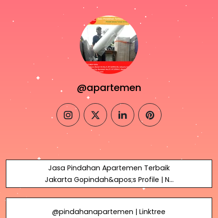
@apartemen
instagram
twitter
linkedin
pinterest
Jasa Pindahan Apartemen Terbaik
Jakarta Gopindah&apos;s Profile | N-
able
@pindahanapartemen | Linktree