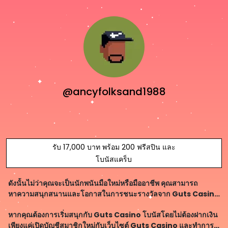
@ancyfolksand1988
รับ 17,000 บาท พร้อม 200 ฟรีสปิน และ
โบนัสแคร็บ
ดังนั้นไม่ว่าคุณจะเป็นนักพนันมือใหม่หรือมืออาชีพ คุณสามารถ
หาความสนุกสนานและโอกาสในการชนะรางวัลจาก Guts Casino
โบนัสโดยไม่ต้องฝากเงินได้อย่างง่ายดาย อย่ารอช้า! เข้าร่วมสนุกกับ
หากคุณต้องการเริ่มสนุกกับ Guts Casino โบนัสโดยไม่ต้องฝากเงิน
Guts Casino และบันเทิงกับ
เพียงแค่เปิดบัญชีสมาชิกใหม่กับเว็บไซต์ Guts Casino และทำการ