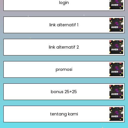
login
link alternatif 1
link alternatif 2
promosi
bonus 25+25
tentang kami