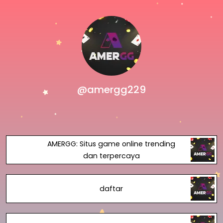
@amergg229
AMERGG: Situs game online trending
dan terpercaya
daftar