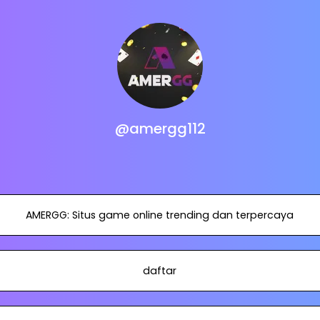
@amergg112
AMERGG: Situs game online trending dan terpercaya
daftar