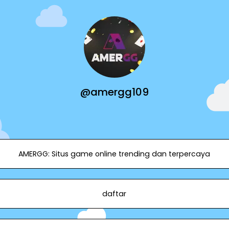
@amergg109
AMERGG: Situs game online trending dan terpercaya
daftar