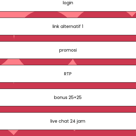
login
link alternatif 1
promosi
RTP
bonus 25+25
live chat 24 jam