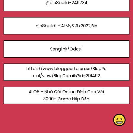
@alo8build-249734
alo8build1 - AllMy&#x2022;Bio
Songlink/Odesli
https://www.bloggportalen.se/BlogPo
rtal/view/BlogDetails?id=291492
ALO8 – Nhà Cái Online Đỉnh Cao Với
3000+ Game Hấp Dẫn