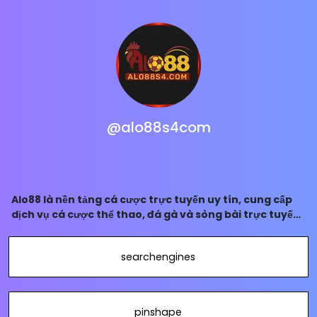
@alo88s4com
Alo88 là nền tảng cá cược trực tuyến uy tín, cung cấp
dịch vụ cá cược thể thao, đá gà và sòng bài trực tuyến
với giao diện mượt mà và bảo mật cao, hoạt động hợp
pháp với giấy phép quốc tế.
searchengines
pinshape