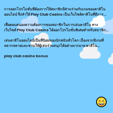
การเล่นคาสิโน ให้กับสมาชิกเพื่อเป็นแหล่งข้อมูลและสร้างความ
การออกโปรโมชั่นที่ต้องการให้สมาชิกมีส่วนร่วมกับเกมของคาสิโน
เข้าใจเกี่ยวกับคาสิ
ออนไลน์ จึงทำให้ Play Club Casino เป็นเว็บไซต์คาสิโนที่มีการ
เลือกเล่นที่หลากหลายและมีการแข่งขันให้สมาชิกเข้าร่วมบ่อยครั้ง
เพื่อตอบสนองความต้องการของสมาชิกในการเล่นคาสิโน ทาง
ทำให้ผู้เล่นสามารถส
เว็บไซต์ Play Club Casino ได้ออกโปรโมชั่นพิเศษสำหรับสมาชิก
ใหม่ที่สมัครสมาชิกใหม่กับเว็บไซต์ โดยจะได้รับโบนัสต้อนรับสูงสุดถึง
เล่นคาสิโนออนไลน์เป็นที่นิยมของนักพนันทั่วโลก เนื่องจากมีเกมที่
150% ของจำนวนเงินฝากขั้น
หลากหลายและชวนให้ผู้เล่นร่วมสนุกได้อย่างมากมาย คาสิโน
ออนไลน์ยังนับว่าเป็นตัวเลือกที่ดีให้กับผู้เล่นที่ต้องการแสวงความสนุก
play club casino bonus
และผลกำไรในเวลาเ