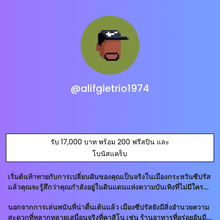
@alifgletrio1974
รับ 17,000 บาท พร้อม 200 ฟรีสปิน และ
โบนัสแคร็บ
เริ่มต้นท้าทายกับการเปลี่ยนฝันของคุณเป็นจริงในเมืองกระหวันซีปรัส
แล้วคุณจะรู้สึกว่าคุณกำลังอยู่ในดินแดนแห่งความบันเทิงที่ไม่มีใคร
เทียบเทียม และเมืองซีปรัสจะไม่ปล่อยให้ใครพลาดสิ่งที่พิเศษเช่นคาสิ
นอกจากการเล่นพนันที่น่าตื่นเต้นแล้ว เมืองซีปรัสยังมีสิ่งอำนวยความ
โนระดั
สะดวกที่หลากหลายเสมือนจริงที่คาสิโน เช่น ร้านอาหารที่อร่อยอันมี