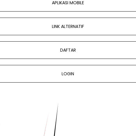
APLIKASI MOBILE
LINK ALTERNATIF
DAFTAR
LOGIN