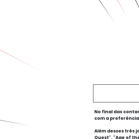
No final das conta
com a preferência
é jogar de forma r
Além desses três 
Quest", "Age of t