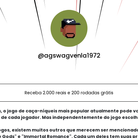
@agswagvenla1972
Receba 2.000 reais e 200 rodadas grátis
s, o jogo de caça-níqueis mais popular atualmente pode v
 de cada jogador. Mas independentemente do jogo escolh
esp
jogos, existem muitos outros que merecem ser mencionad
he Gods" e "Immortal Romance". Cada um deles tem suas pr