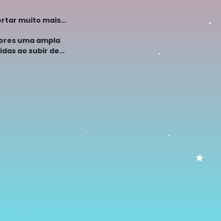
rtar muito mais
adores uma ampla
das ao subir de