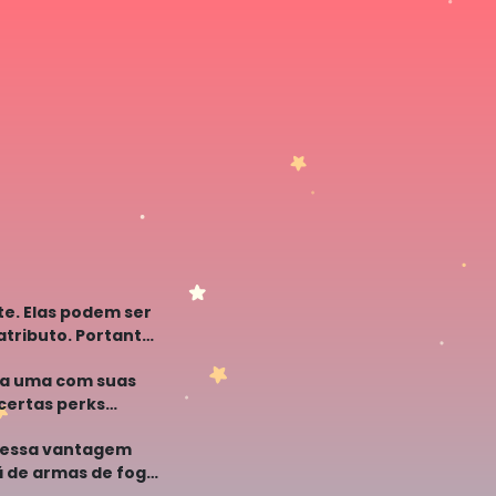
e. Elas podem ser
tributo. Portanto,
ada uma com suas
certas perks
, essa vantagem
ã de armas de fogo