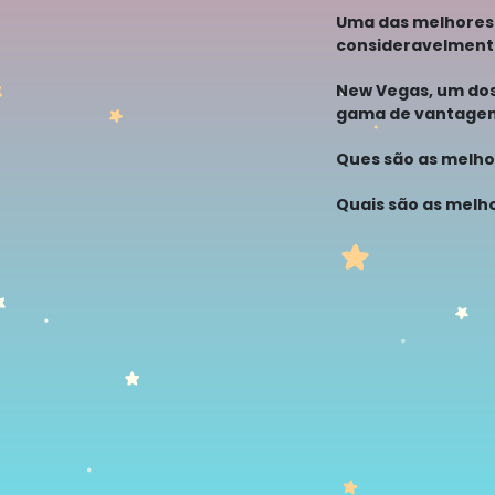
pequenas ou pref
Uma das melhores 
consideravelmente
danos em combate.
New Vegas, um dos
gama de vantagens
nível e oferecem 
Ques são as melho
Quais são as melh