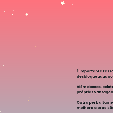
É importante ress
desbloqueadas ao s
planejar cuidad
Além dessas, exis
próprias vantagens
podem se adequar
Outra perk altame
melhora a precisã