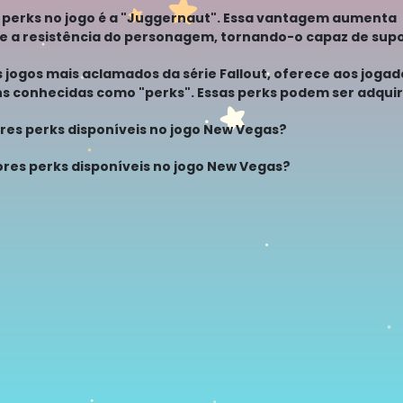
ere um
perks no jogo é a "Juggernaut". Essa vantagem aumenta
 a resistência do personagem, tornando-o capaz de supo
 Se você é adepto de enfr
 jogos mais aclamados da série Fallout, oferece aos jog
 conhecidas como "perks". Essas perks podem ser adquiri
benefí
res perks disponíveis no jogo New Vegas?
ores perks disponíveis no jogo New Vegas?