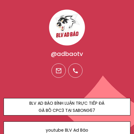
@adbaotv
email
phone
BLV AD BÁO BÌNH LUẬN TRỰC TIẾP ĐÁ
GÀ BỒ CPC3 TẠI SABONG67
youtube BLV Ad Báo