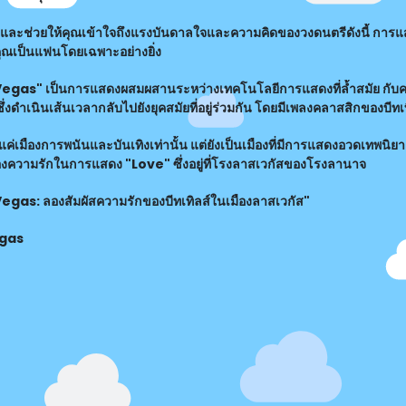
และช่วยให้คุณเข้าใจถึงแรงบันดาลใจและความคิดของวงดนตรีดังนี้ การแสดงด
ณเป็นแฟนโดยเฉพาะอย่างยิ่ง
egas" เป็นการแสดงผสมผสานระหว่างเทคโนโลยีการแสดงที่ล้ำสมัย กั
่งดำเนินเส้นเวลากลับไปยังยุคสมัยที่อยู่ร่วมกัน โดยมีเพลงคลาสสิกของบีทเท
นแค่เมืองการพนันและบันเทิงเท่านั้น แต่ยังเป็นเมืองที่มีการแสดงอวดเทพนิย
ราวของความรักในการแสดง "Love" ซึ่งอยู่ที่โรงลาสเวกัสของโรงลานาจ
gas: ลองสัมผัสความรักของบีทเทิลส์ในเมืองลาสเวกัส"
egas