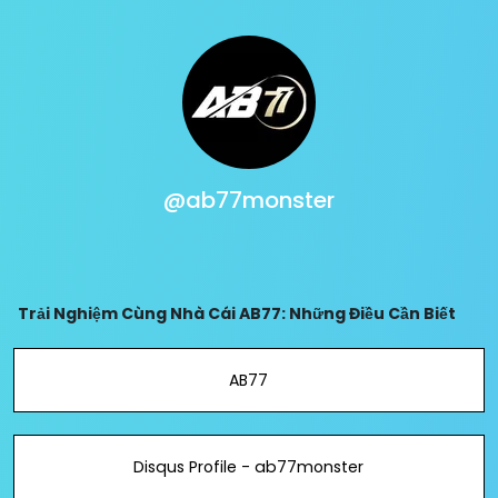
@ab77monster
Trải Nghiệm Cùng Nhà Cái AB77: Những Điều Cần Biết
AB77
Disqus Profile - ab77monster