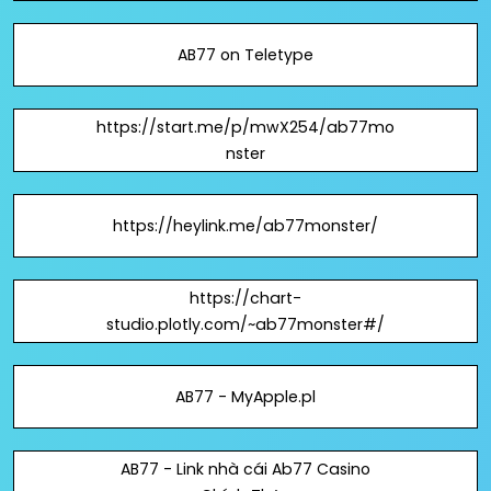
AB77 on Teletype
https://start.me/p/mwX254/ab77mo
nster
https://heylink.me/ab77monster/
https://chart-
studio.plotly.com/~ab77monster#/
AB77 - MyApple.pl
AB77 - Link nhà cái Ab77 Casino