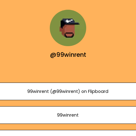
@99winrent
99winrent (@99winrent) on Flipboard
99winrent