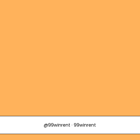
@99winrent · 99winrent